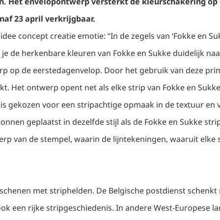
n. Het envelopontwerp versterkt de kleurschakering op 
af 23 april verkrijgbaar.
ee concept creatie emotie: “In de zegels van ‘Fokke en Su
ie je de herkenbare kleuren van Fokke en Sukke duidelijk n
erp op de eerstedagenvelop. Door het gebruik van deze pri
. Het ontwerp opent net als elke strip van Fokke en Sukke
r’ is gekozen voor een stripachtige opmaak in de textuur en v
stballonnen geplaatst in dezelfde stijl als de Fokke en Sukke 
werp van de stempel, waarin de lijntekeningen, waaruit elke
erschenen met striphelden. De Belgische postdienst schenk
 ook een rijke stripgeschiedenis. In andere West-Europese 