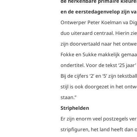
de herkenbare primaire kleure
en de eerstedagenvelop zijn van
Ontwerper Peter Koelman va Digid
duo uiteraard centraal. Hierin z
zijn doorvertaald naar het ontw
Fokke en Sukke makkelijk gemaakt
ondertitel. Voor de tekst ‘25 jaa
Bij de cijfers ‘2’ en ‘5’ zijn tek
stijl is ook doorgezet in het ont
staan.”
Striphelden
Er zijn enorm veel postzegels v
stripfiguren, het land heeft dan