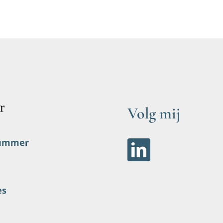
Volg mij
nummer
es