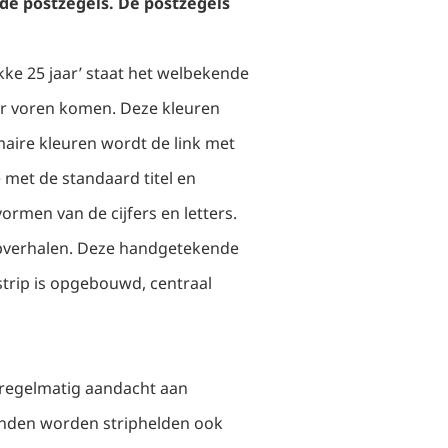
de postzegels. De postzegels
kke 25 jaar’ staat het welbekende
aar voren komen. Deze kleuren
maire kleuren wordt de link met
 met de standaard titel en
ormen van de cijfers en letters.
stripverhalen. Deze handgetekende
 strip is opgebouwd, centraal
t regelmatig aandacht aan
landen worden striphelden ook