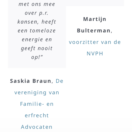
met ons mee
over p.r.
Martijn
kansen, heeft
Bulterman
,
een tomeloze
energie en
voorzitter van de
geeft nooit
NVPH
op!”
Saskia Braun
,
De
vereniging van
Familie- en
erfrecht
t
,
Advocaten