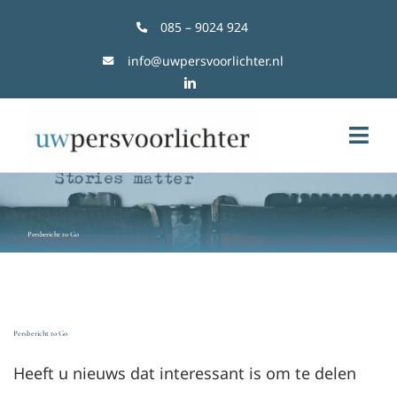
Ga
085 – 9024 924
naar
info@uwpersvoorlichter.nl
inhoud
Togg
Navi
Persvoorlichting
Persbericht to Go
Trainingen
Over UwPersvoorlichter
Persbericht to Go
Laatste nieuws
Heeft u nieuws dat interessant is om te delen