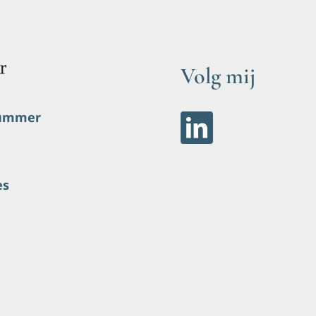
Volg mij
nummer
es