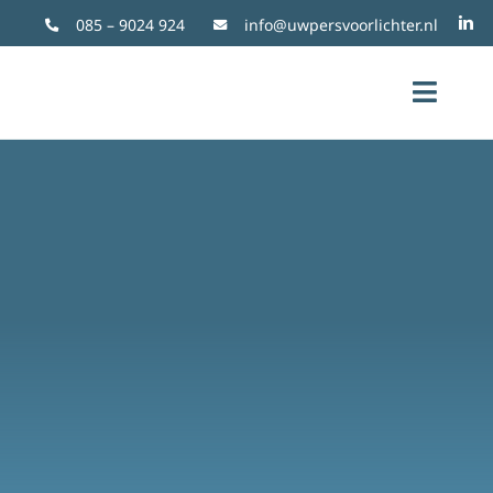
085 – 9024 924
info@uwpersvoorlichter.nl
Toggl
Naviga