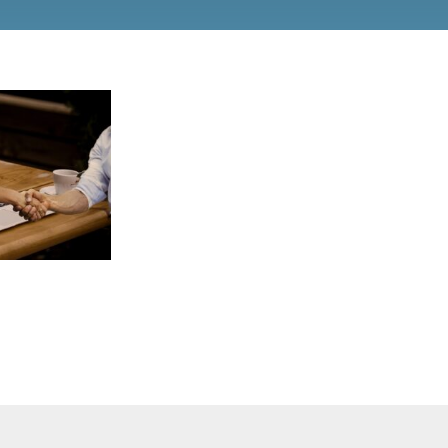
alist! Of…
t! – deel 1