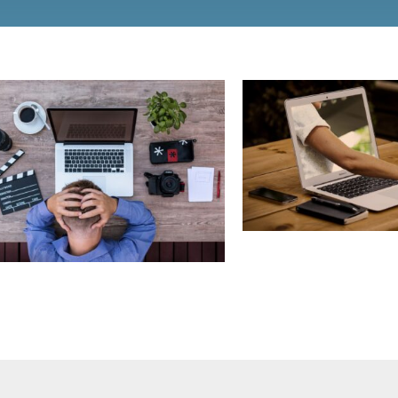
HELP!!! Een journ
HELP!!! Een journalist! Of…
Help een journalis
Help een journalist! – deel 2
Nieuws
Nieuws