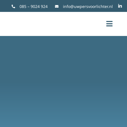
085 – 9024 924
info@uwpersvoorlichter.nl
Toggl
Naviga