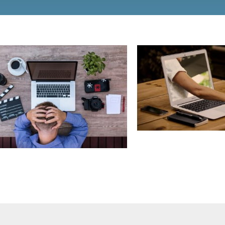
HELP!!! Een journ
HELP!!! Een journalist! Of…
Help een journalis
Help een journalist! – deel 2
Nieuws
Nieuws