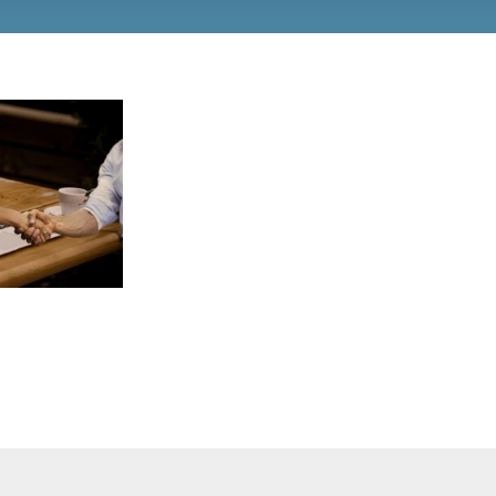
alist! Of…
t! – deel 1