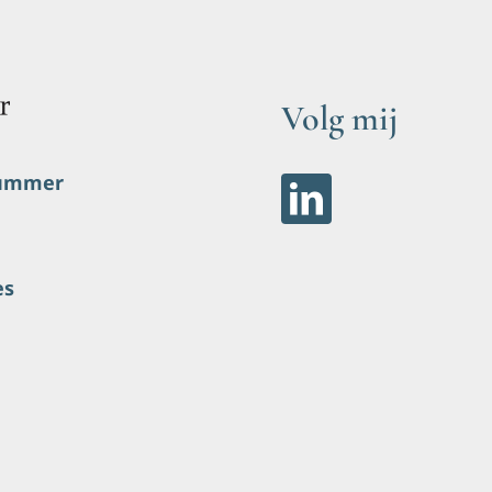
Volg mij
nummer
es